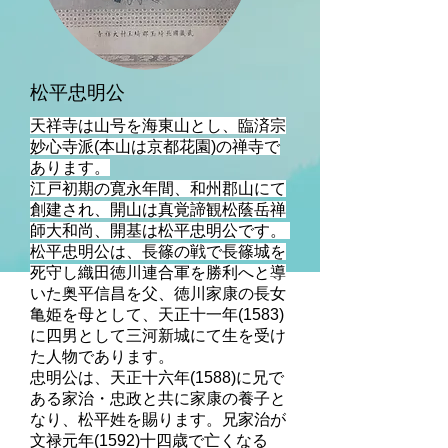
松平忠明公
天祥寺は山号を海東山とし、臨済宗
妙心寺派(本山は京都花園)の禅寺で
あります。
江戸初期の寛永年間、和州郡山にて
創建され、開山は真覚諦観松蔭岳禅
師大和尚、開基は松平忠明公です。
松平忠明公は、長篠の戦で長篠城を
死守し織田徳川連合軍を勝利へと導
いた奥平信昌を父、徳川家康の長女
亀姫を母として、天正十一年(1583)
に四男として三河新城にて生を受け
た人物であります。
忠明公は、天正十六年(1588)に兄で
ある家治・忠政と共に家康の養子と
なり、松平姓を賜ります。兄家治が
文禄元年(1592)十四歳で亡くなる