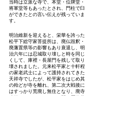
当時は立派な寺で、本堂・位牌堂・
将軍堂等もあったとされ、門柱で臼
ができたとの言い伝えが残っていま
す。
明治維新を迎えると、栄華を誇った
松平下総守家菩提所は、廃仏毀釈・
廃藩置県等の影響もあり衰退し、明
治六年には忍城取り壊しと時を同じ
くして、庫裡・長屋門を残して取り
壊されました。元来松平家と十軒程
の家老武士によって護持されてきた
天祥寺でしたが、松平家をはじめ其
の殆どが寺を離れ、第二次大戦後に
はすっかり荒廃し無住となり、廃寺
寸前となりました。この間に歴代藩
主の画像・歴代住職の頂相・鉄眼版
大般若経・書物・高僧や雪舟の手に
よる墨蹟など多くの寺宝は散逸して
しまいました。
そのような状況の昭和五十二年、開