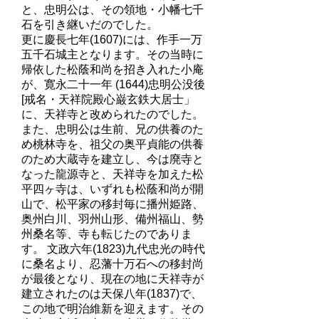
と、忠明公は、その領地・小幡七千
石を引き継いだのでした。
更に慶長七年(1607)には、作手一万
五千石城主となります。その当時に
帰依した松蔭和尚を招き入れた小庵
が、寛永二十一年 (1644)忠明公没後
[戒名・天祥院殿心巌玄鉄大居士」
に、天祥寺と改められたのでした。
また、忠明公は生前、兄の供養のた
め桃林寺を、祖父の奥平貞能の供養
のため大蔵寺を建立し、今は廃寺と
なった龍源寺と、天祥寺を加えた松
平四ヶ寺は、いずれも松蔭和尚が開
山で、松平家の移封毎に播州姫路、
奥州白川、羽州山形、備州福山、勢
州桑名等、寺も転じたのでありま
す。 文政六年(1823)九代忠光の時代
に桑名より、忍藩十万石への移封尚
が最後となり、現在の地に天祥寺が
建立されたのは天保八年(1837)で、
この地で明治維新を迎えます。その